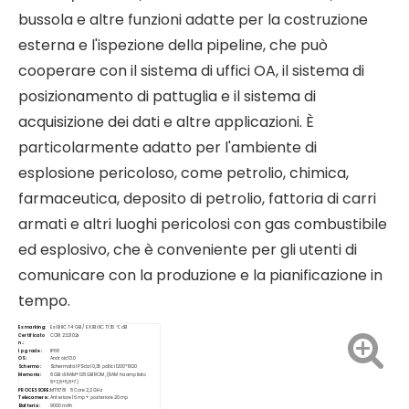
bussola e altre funzioni adatte per la costruzione
esterna e l'ispezione della pipeline, che può
cooperare con il sistema di uffici OA, il sistema di
XPad_07
Multi_pad 10
posizionamento di pattuglia e il sistema di
$
0
$
0
acquisizione dei dati e altre applicazioni. È
particolarmente adatto per l'ambiente di
esplosione pericoloso, come petrolio, chimica,
farmaceutica, deposito di petrolio, fattoria di carri
armati e altri luoghi pericolosi con gas combustibile
ed esplosivo, che è conveniente per gli utenti di
comunicare con la produzione e la pianificazione in
tempo.
Ex marking:
Ex IB IIC T4 GB / EX IB IIIC T130 ℃ dB
Certificato
CCRI 23.2102x
n.:
I
p
g
rade
:
IP68
OS
:
Android 13.0
XPAD_08 4G
Ex Tablet12（Sistema Windows）
Schermo:
Schermata IPS da 10,36 pollici 1200*1920
Memoria:
8 GB di RAM+128 GB ROM, (RAM ha ampliato
8+3,8+5,8+7)
PROCESSORE:
MT8781 8 Core 2,2 GHz
$
0
$
0
Telecamere:
Anteriore 16 mp + posteriore 20 mp
Batteria:
9000 mAh