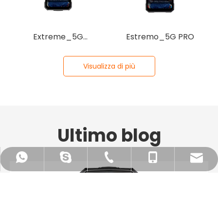
Extreme_5G
Estremo_5G PRO
PRO（Nuova versione）
Visualizza di più
Ultimo blog
tian@dorland.com.cn
+86-10-62198496
+86-13910650041
+8613910650041
+8613910650041
+8617667524569
+8617667524569