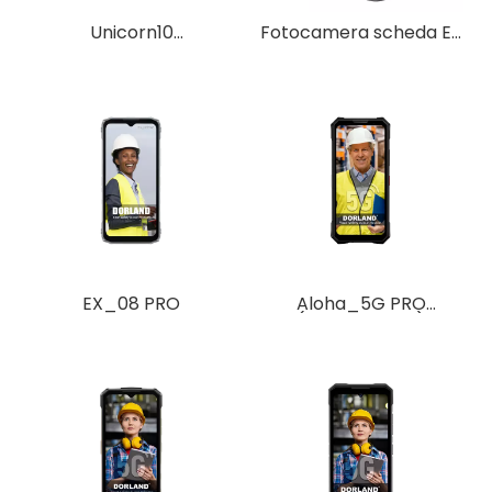
Unicorn10
Fotocamera scheda EX
PRO（Premium）
02Max
EX_08 PRO
Aloha_5G PRO
(versione alta)