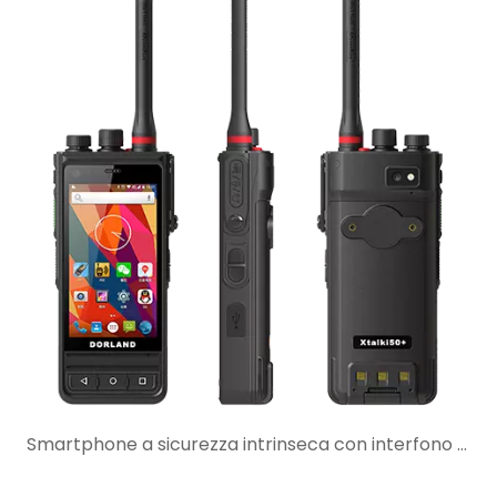
Smartphone a sicurezza intrinseca con interfono walkie-talkie: quando è la scelta migliore?