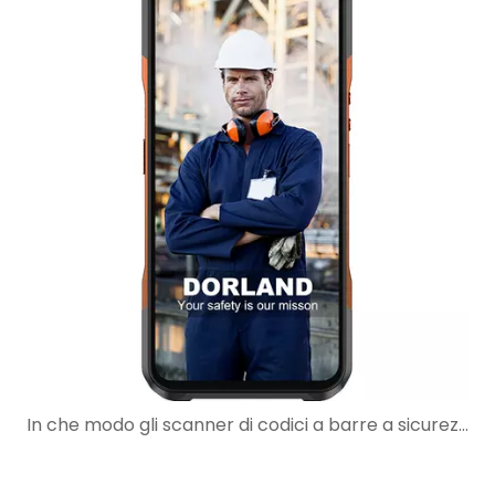
In che modo gli scanner di codici a barre a sicurezza intrinseca migliorano i flussi di lavoro di manutenzione nelle aree pericolose