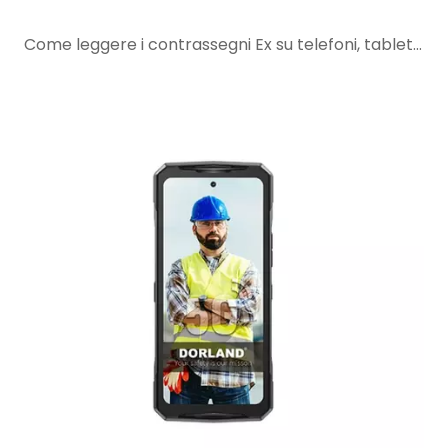
Come leggere i contrassegni Ex su telefoni, tablet e PDA a sicurezza intrinseca