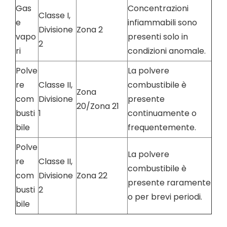
Gas
Concentrazioni
Classe I,
e
infiammabili sono
Divisione
Zona 2
vapo
presenti solo in
2
ri
condizioni anomale.
Polve
La polvere
re
Classe II,
combustibile è
Zona
com
Divisione
presente
20/Zona 21
busti
1
continuamente o
bile
frequentemente.
Polve
La polvere
re
Classe II,
combustibile è
com
Divisione
Zona 22
presente raramente
busti
2
o per brevi periodi.
bile