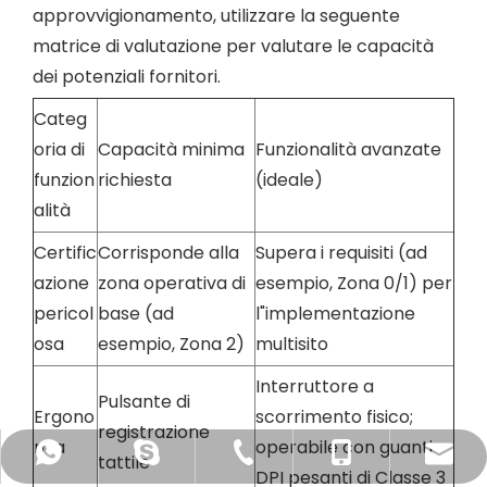
approvvigionamento, utilizzare la seguente
matrice di valutazione per valutare le capacità
dei potenziali fornitori.
Categ
oria di
Capacità minima
Funzionalità avanzate
funzion
richiesta
(ideale)
alità
Certific
Corrisponde alla
Supera i requisiti (ad
azione
zona operativa di
esempio, Zona 0/1) per
pericol
base (ad
l"implementazione
osa
esempio, Zona 2)
multisito
Interruttore a
Pulsante di
Ergono
scorrimento fisico;
registrazione
mia
operabile con guanti
tian@dorland.com.cn
+86-10-62198496
+86-13910650041
+8613910650041
+8613910650041
tattile
DPI pesanti di Classe 3