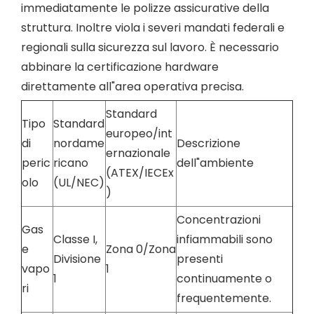
immediatamente le polizze assicurative della
struttura. Inoltre viola i severi mandati federali e
regionali sulla sicurezza sul lavoro. È necessario
abbinare la certificazione hardware
direttamente all"area operativa precisa.
Standard
Tipo
Standard
europeo/int
di
nordame
Descrizione
ernazionale
peric
ricano
dell"ambiente
(ATEX/IECEx
olo
(UL/NEC)
)
Concentrazioni
Gas
Classe I,
infiammabili sono
e
Zona 0/Zona
Divisione
presenti
vapo
1
1
continuamente o
ri
frequentemente.