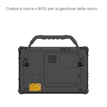
Codice a barre o RFID per la gestione delle risorse in aree pericolose: quale è meglio per il tuo flusso di lavoro?