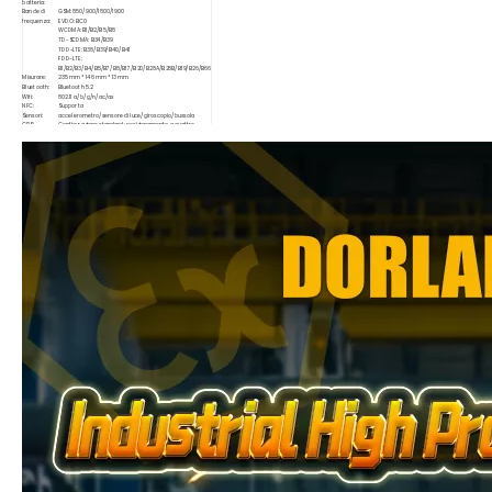
batteria:
Bande di
GSM: 850/900/1800/1900
frequenza:
EVDO: BC0
WCDMA: B1/B2/B5/B8
TD-SCDMA: B34/B39
TDD-LTE: B38/B39/B40/B41
FDD-LTE:
B1/B2/B3/B4/B5/B7/B8/B17/B20/B28A/B28B/B19/B26/B66
Misurare:
235 mm * 146 mm * 13 mm
Bluetooth:
Bluetooth 5.2
Wifi:
802.11 a/b/g/n/ac/ax
NFC:
Supporta
Sensori:
accelerometro/sensore di luce/giroscopio/bussola
GPS:
Configurazione standard: posizionamento a quattro
stelle: Qualcomm M10N, Beidou/GPS/Galileo/GLONASS
Opzionale: modulo di posizionamento satellitare Beidou
singolo, UMD220
Presa per
tipo-c
auricolari: