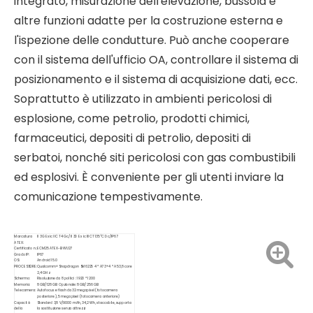
integrato, misurazione dell'elevazione, bussola e
altre funzioni adatte per la costruzione esterna e
l'ispezione delle condutture. Può anche cooperare
con il sistema dell'ufficio OA, controllare il sistema di
posizionamento e il sistema di acquisizione dati, ecc.
Soprattutto è utilizzato in ambienti pericolosi di
esplosione, come petrolio, prodotti chimici,
farmaceutici, depositi di petrolio, depositi di
serbatoi, nonché siti pericolosi con gas combustibili
ed esplosivi. È conveniente per gli utenti inviare la
comunicazione tempestivamente.
Marcatura
II 3G Ex ic IIC T4 Gc/II 3D Ex ic IIIC T135°C Dc/IP67
ATEX:
Certificato n.:
ECM25 ATEX-B WU27
Grado IP:
IP67
OS:
Android 15.0
PROCESSORE:
Qualcomm® Snapdragon SM6225 4 * A73+4 * A53,8 core
2,4 GHz
Schermo:
Risoluzione da 8 pollici : 1920 * 1200
Memoria:
8 GB/128 GB Opzionale: 8 GB/256 GB
Telecamera:
Autofocus e flash da 32 megapixel (fotocamera
posteriore), 5 megapixel (fotocamera anteriore)
Capacità
Standard 3,8 V/9000 mAh, 34,2 Wh, staccabile, supporta
della
la sostituzione senza attrezzi